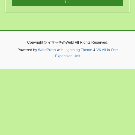
す。
Copyright © イマッチのWeb! All Rights Reserved.
Powered by
WordPress
with
Lightning Theme
&
VK All in One
Expansion Unit