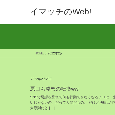
コ
ナ
ン
ビ
イマッチのWeb!
テ
ゲ
ン
ー
ツ
シ
へ
ョ
ス
ン
キ
に
ッ
移
HOME
2022年2月
プ
動
2022年2月20日
悪口も発想の転換ww
SNSで悪評を恐れて何も行動できなくなるよりは、
いじゃないの、だって人間だもの。 だけど法律は
大原則だと […]