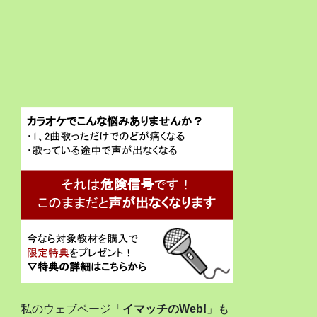
私のウェブページ「
イマッチのWeb!
」も